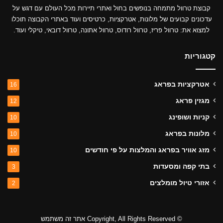
קבוצת טרוול מתמחה בנופשים בחול ואתרי תיירות מכל העולם עם דגש על
עדכונים קבועים של מלונות, אטרקציות, כרטיסים ועוד באתרי הקבוצה תוכלו
למצוא את: טרוול פריז, טרוול רודוס, טרוול אתונה, טרוול דובאי, טיקלי ועוד.
קטגוריות
אטרקציות בפראג
16
מגזין פראג
12
קניות ושופינג
10
מלונות בפראג
10
מזג אוויר בפראג והמלצות על פי חודשים
10
בתי קפה ומסעדות
3
אזורי טיול מומלצים
2
© Copyright, All Rights Reserved אתר זה משתמש