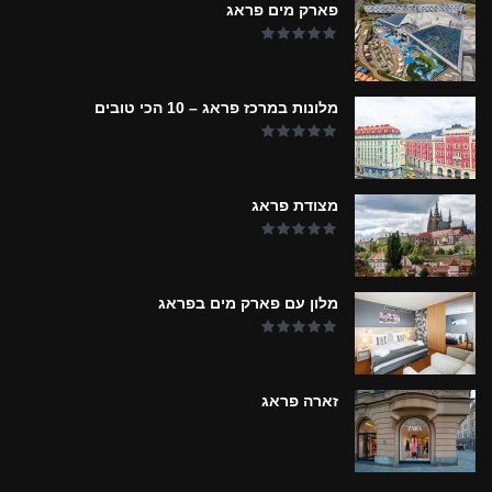
פארק מים פראג
מלונות במרכז פראג – 10 הכי טובים
מצודת פראג
מלון עם פארק מים בפראג
זארה פראג