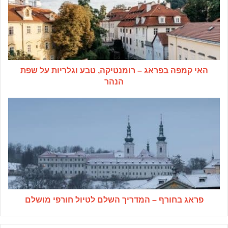
–
רומנטיקה,
טבע
וגלריות
על
שפת
האי קמפה בפראג – רומנטיקה, טבע וגלריות על שפת
הנהר
הנהר
פראג
בחורף
–
המדריך
השלם
לטיול
חורפי
מושלם
פראג בחורף – המדריך השלם לטיול חורפי מושלם