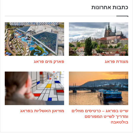
כתבות אחרונות
מצודת פראג
פארק מים פראג
שייט בפראג – כרטיסים מוזלים
מוזיאון האשליות בפראג
ומדריך לשייט המפורסם
בולטאבה