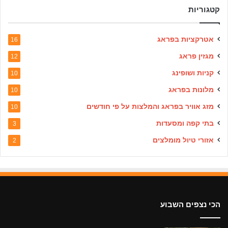
קטגוריות
אטרקציות בפראג
16
מגזין פראג
12
קניות ושופינג
10
מלונות בפראג
10
מזג אוויר בפראג והמלצות על פי חודשים
10
בתי קפה ומסעדות
3
אזורי טיול מומלצים
2
הכי נצפים השבוע