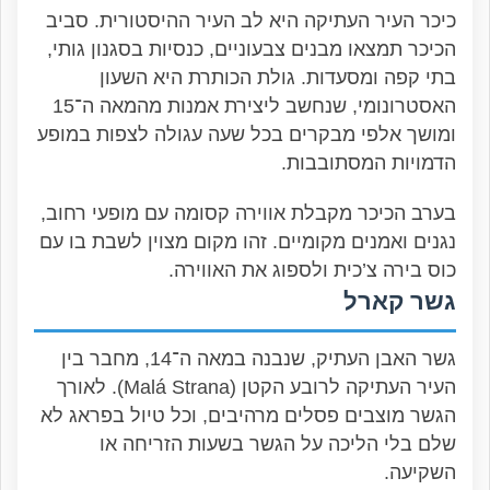
כיכר העיר העתיקה היא לב העיר ההיסטורית. סביב
הכיכר תמצאו מבנים צבעוניים, כנסיות בסגנון גותי,
בתי קפה ומסעדות. גולת הכותרת היא השעון
האסטרונומי, שנחשב ליצירת אמנות מהמאה ה־15
ומושך אלפי מבקרים בכל שעה עגולה לצפות במופע
הדמויות המסתובבות.
בערב הכיכר מקבלת אווירה קסומה עם מופעי רחוב,
נגנים ואמנים מקומיים. זהו מקום מצוין לשבת בו עם
כוס בירה צ’כית ולספוג את האווירה.
גשר קארל
גשר האבן העתיק, שנבנה במאה ה־14, מחבר בין
העיר העתיקה לרובע הקטן (Malá Strana). לאורך
הגשר מוצבים פסלים מרהיבים, וכל טיול בפראג לא
שלם בלי הליכה על הגשר בשעות הזריחה או
השקיעה.