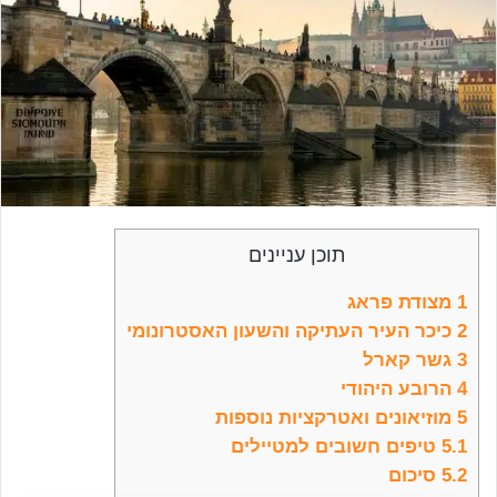
תוכן עניינים
1
מצודת פראג
2
כיכר העיר העתיקה והשעון האסטרונומי
3
גשר קארל
4
הרובע היהודי
5
מוזיאונים ואטרקציות נוספות
5.1
טיפים חשובים למטיילים
5.2
סיכום