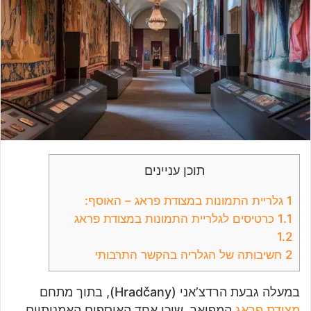
תוכן עניינים
1
גלריית התמונות במצודת פראג – האוסף:
1.1
כרטיסים לגלריית התמונות במצודת פראג
1.2
2
חשיבותה של הגלריה בהקשר התרבותי
במעלה גבעת הרדצ’אני (Hradčany), בתוך מתחם
מצודת פראג
המפואר, שוכן אחד האוספים האמנותיים