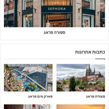
ר
ה
פ
ר
א
ג
ספורה פראג
כתבות אחרונות
מצודת פראג
פארק מים פראג