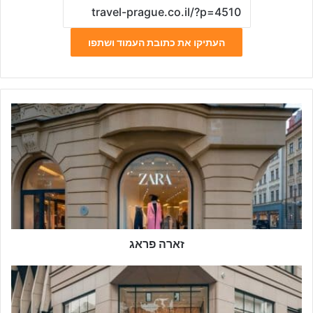
העתיקו את כתובת העמוד ושתפו
ז
א
ר
ה
פ
ר
א
ג
זארה פראג
ס
פ
ו