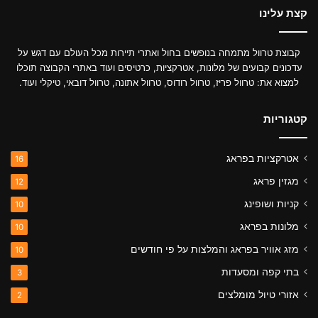
קצת עלינו
קבוצת טרוול מתמחה בנופשים בחול ואתרי תיירות מכל העולם עם דגש על
עדכונים קבועים של מלונות, אטרקציות, כרטיסים ועוד באתרי הקבוצה תוכלו
למצוא את: טרוול פריז, טרוול רודוס, טרוול אתונה, טרוול דובאי, טיקלי ועוד.
קטגוריות
אטרקציות בפראג
16
מגזין פראג
12
קניות ושופינג
10
מלונות בפראג
10
מזג אוויר בפראג והמלצות על פי חודשים
10
בתי קפה ומסעדות
3
אזורי טיול מומלצים
2