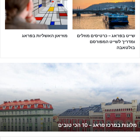
שייט בפראג – כרטיסים מוזלים
מוזיאון האשליות בפראג
ומדריך לשייט המפורסם
בולטאבה
מ
ל
ו
נ
ו
ת
ב
מ
ר
מלונות במרכז פראג – 10 הכי טובים
כ
ז
פ