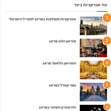
ר
עוד אטרקציות ביעד
א
ג
אטרקציות מומלצות בפראג למטייל הישראלי
–
1
0
ה
כ
מוזיאון הלגו פראג
י
ט
ו
ב
המוזיאון הלאומי פראג
י
ם
גשר קארל בפראג
התיאטרון השחור בפראג