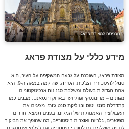
הכניסה למצודת פראג
מידע כללי על מצודת פראג
מצודת פראג, השוכנת על גבעה המשקיפה על העיר, היא
סמל להיסטוריה הצ’כית. הטירה, שהוקמה במאה ה-9, היא
אחת הגדולות בעולם ומשלבת סגנונות ארכיטקטוניים
מגוונים – מרומנסקי וגותי ועד בארוק ורנסאנס. מבנים כמו
קתדרלת סנט ויטוס ובזיליקת סנט ג’ורג’ מציגים את
האבולוציה האמנותית של המקום. בפנים תמצאו חדרים
מפוארים, גלריות ואוצרות היסטוריים, מה שהופך את הביקור
לחוויה מושלמת גם לחובבי היסטוריה וגם לצלמי אינסטגרם.