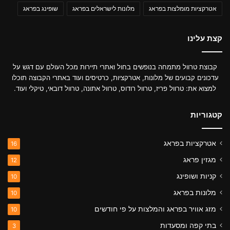
אטרקציות מומלצות בפראג
מלונות לישראלים בפראג
שופינג בפראג
קצת עלינו
קבוצת טרוול מתמחה בנופשים בחול ואתרי תיירות מכל העולם עם דגש על
עדכונים קבועים של מלונות, אטרקציות, כרטיסים ועוד באתרי הקבוצה תוכלו
למצוא את: טרוול פריז, טרוול רודוס, טרוול אתונה, טרוול דובאי, טיקלי ועוד.
קטגוריות
אטרקציות בפראג
16
מגזין פראג
12
קניות ושופינג
10
מלונות בפראג
10
מזג אוויר בפראג והמלצות על פי חודשים
10
בתי קפה ומסעדות
3