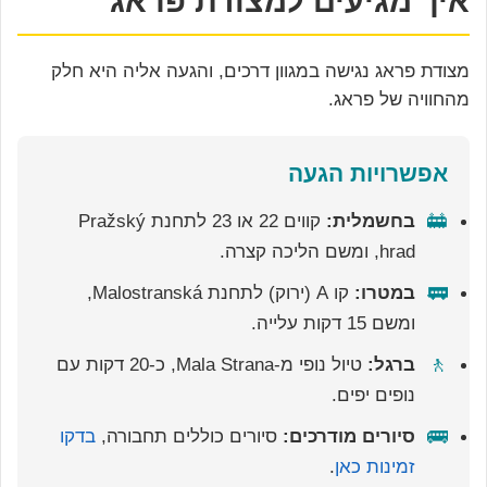
איך מגיעים למצודת פראג
מצודת פראג נגישה במגוון דרכים, והגעה אליה היא חלק
מהחוויה של פראג.
אפשרויות הגעה
🚋
בחשמלית:
קווים 22 או 23 לתחנת Pražský
hrad, ומשם הליכה קצרה.
🚃
במטרו:
קו A (ירוק) לתחנת Malostranská,
ומשם 15 דקות עלייה.
🚶
ברגל:
טיול נופי מ-Mala Strana, כ-20 דקות עם
נופים יפים.
🚌
סיורים מודרכים:
סיורים כוללים תחבורה,
בדקו
זמינות כאן
.