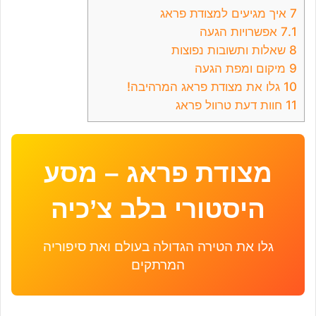
7
איך מגיעים למצודת פראג
7.1
אפשרויות הגעה
8
שאלות ותשובות נפוצות
9
מיקום ומפת הגעה
10
גלו את מצודת פראג המרהיבה!
11
חוות דעת טרוול פראג
מצודת פראג – מסע
היסטורי בלב צ’כיה
גלו את הטירה הגדולה בעולם ואת סיפוריה
המרתקים