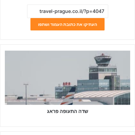
העתיקו את כתובת העמוד ושתפו
שדה
התעופה
פראג
שדה התעופה פראג