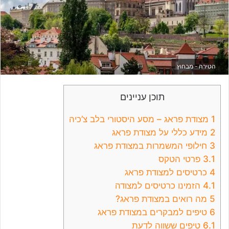
הטירה - מבחוץ
תוכן עניינים
1
מצודת פראג – מסע היסטורי בלב צ’כיה
2
מידע כללי על מצודת פראג
3
חילופי המשמרות במצודת פראג
3.1
פרטי הטקס
4
כרטיסים למצודת פראג
4.1
הזמינו כרטיסים למצודה
5
מה רואים במצודת פראג?
6
טיפים למבקרים במצודת פראג
6.1
טיפים ששווה לדעת