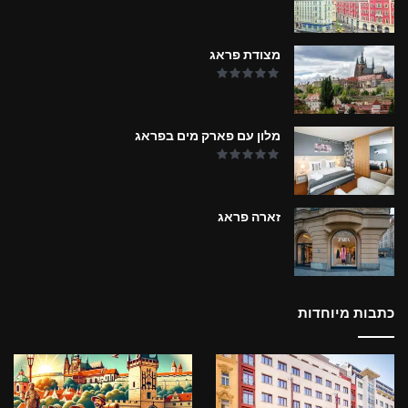
מצודת פראג
מלון עם פארק מים בפראג
זארה פראג
כתבות מיוחדות