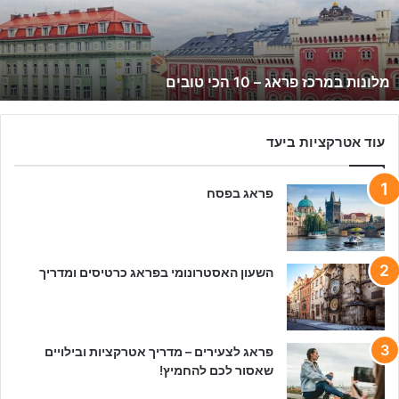
ת
ב
מ
ר
מלונות במרכז פראג – 10 הכי טובים
כ
ז
פ
ר
עוד אטרקציות ביעד
א
ג
פראג בפסח
–
1
0
ה
כ
השעון האסטרונומי בפראג כרטיסים ומדריך
י
ט
ו
ב
פראג לצעירים – מדריך אטרקציות ובילויים
י
שאסור לכם להחמיץ!
ם