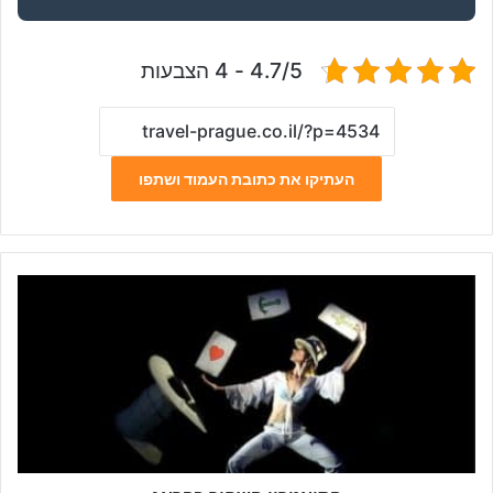
4.7/5 - 4 הצבעות
העתיקו את כתובת העמוד ושתפו
ה
ת
י
א
ט
ר
ו
ן
ה