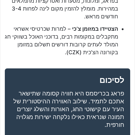
בפראג, ומלונות, מסעדות ואטרקציות מתמלאים
במהירות. מומלץ להזמין מקום לינה לפחות 3-4
חודשים מראש.
הצטיידו במזומן צ’כי
– למרות שכרטיסי אשראי
מתקבלים במקומות רבים, בדוכני האוכל בשווקי חג
המולד לעתים קרובות דורשים תשלום במזומן
בקורונה הצ’כית (CZK).
לסיכום
פראג בכריסמס היא חוויה קסומה שתישאר
אתכם לתמיד. שילוב האווירה ההיסטורית של
העיר עם קישוטי החג, האורות והשלג יוצרים
תמונה שנראית כאילו נלקחה ישירות מגלויה
חורפית.