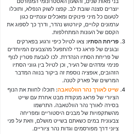
בני מאות שנים, והשעון האסטרונומי המפורסם
יוצרים סצנה שובת לב. קפצו לשוק הנפלא, ותוכלו
לטעום כל מיני פינוקים ומאכלים עונתיים כגון
ערמונים קלויים, קיורטוש נהדר, ודרך כך לספוג את
הקסם של העונות המתחלפות.
פריחת הסתיו:
צאו לטיול כיפי ורגוע בפארקים
ובגנים של פראג כדי להתפעל מהצבעים המיוחדים
של פריחת הסתיו הנהדרת. לכו לגבעת פטרין לנוף
פנימי ומדהים של העיר, וכן לטיול בין גווני הסתיו
הזהובים, אופציה נוספת זה ביקור בנווה המדבר
המרשים של פארק לטנה.
שייט לאורך נהר הוולטאבה
:
תוכלו לחוות את הנוף
הציורי של פראג מנקודת מבט אחרת עם שייט
בסירה לאורך נהר הוולטאבה. התרשמו
מהשתקפויות של מבנים היסטוריים ומפריחה
צבעונית במים כשאתם בשייט מושלם, וזאת על פני
ציוני דרך מפורסמים וגדות נהר ציוריים.