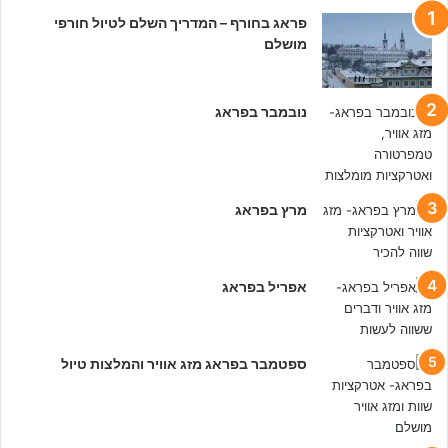
ג
פראג בחורף – המדריך השלם לטיול חורפי
–
מושלם
1
0
ה
כ
נובמבר בפראג
י
ט
ו
ב
מרץ בפראג
י
ם
אפריל בפראג
ספטמבר בפראג מזג אוויר והמלצות טיול