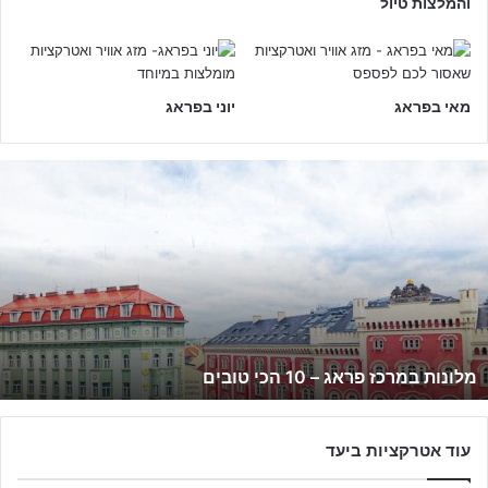
והמלצות טיול
י
ך
מאי בפראג
יוני בפראג
מ
ל
ו
נ
ו
ת
ב
מ
ר
מלונות במרכז פראג – 10 הכי טובים
כ
ז
פ
ר
עוד אטרקציות ביעד
א