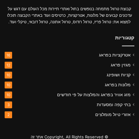
קבוצת טרוול מתמחה בנופשים בחול ואתרי תיירות מכל העולם עם דגש על
עדכונים קבועים של מלונות, אטרקציות, כרטיסים ועוד באתרי הקבוצה תוכלו
למצוא את: טרוול פריז, טרוול רודוס, טרוול אתונה, טרוול דובאי, טיקלי ועוד.
קטגוריות
אטרקציות בפראג
16
מגזין פראג
12
קניות ושופינג
10
מלונות בפראג
10
מזג אוויר בפראג והמלצות על פי חודשים
10
בתי קפה ומסעדות
3
אזורי טיול מומלצים
2
© Copyright, All Rights Reserved אתר זה