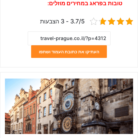
טובות בפראג במחירים מוזלים:
3.7/5 - 3 הצבעות
העתיקו את כתובת העמוד ושתפו
ה
ש
ע
ו
ן
ה
א
ס
ט