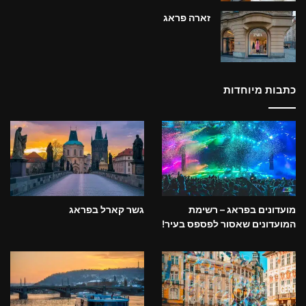
זארה פראג
כתבות מיוחדות
מועדונים בפראג – רשימת
גשר קארל בפראג
המועדונים שאסור לפספס בעיר!