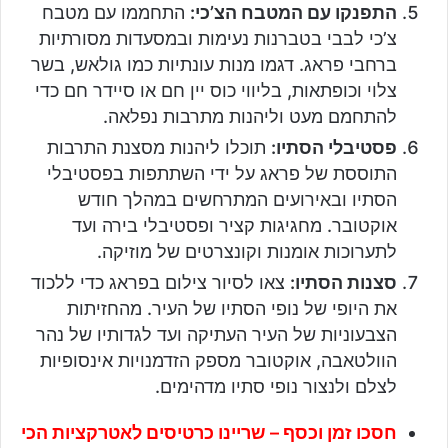
התפנקו עם המטבח הצ’כי:
התחממו עם מטבח
צ’כי לבבי בטברנות נעימות ובמסעדות מסורתיות
ברחבי פראג. דגמו מנות עונתיות כמו גולאש, בשר
צלוי וכופתאות, בליווי כוס יין חם או סיידר חם כדי
להתחמם מעט וליהנות מתרבות נפלאה.
פסטיבלי הסתיו:
תוכלו ליהנות מסצנת התרבות
התוססת של פראג על ידי השתתפות בפסטיבלי
הסתיו ובאירועים המתרחשים במהלך חודש
אוקטובר. מחגיגות קציר ופסטיבלי בירה ועד
לתערוכות אומנות וקונצרטים של מוזיקה.
סצנות הסתיו:
צאו לסיור צילום בפראג כדי ללכוד
את היופי של נופי הסתיו של העיר. מהחזיתות
הצבעוניות של העיר העתיקה ועד לגדותיו של נהר
הוולטאבה, אוקטובר מספק הזדמנויות אינסופיות
לצלם ולנצור נופי סתיו מדהימים.
חסכו זמן וכסף – שריינו כרטיסים לאטרקציות הכי