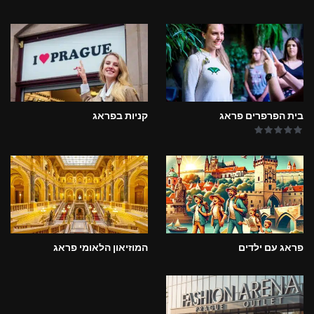
בית הפרפרים פראג
קניות בפראג
פראג עם ילדים
המוזיאון הלאומי פראג