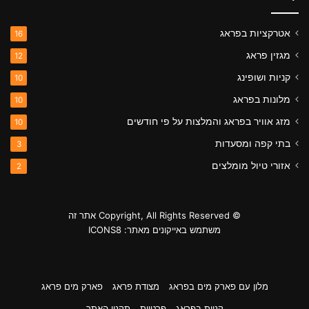
אטרקציות בפראג
16
מגזין פראג
12
קניות ושופינג
10
מלונות בפראג
10
מזג אוויר בפראג והמלצות על פי חודשים
10
בתי קפה ומסעדות
3
אזורי טיול מומלצים
2
© Copyright, All Rights Reserved אתר זה
משתמש באייקונים מאתר: ICONS8
מלון עם פארק מים בפראג
מצודת פראג
פארק מים פראג
קניות בפראג
פרטיות
תקנון האתר