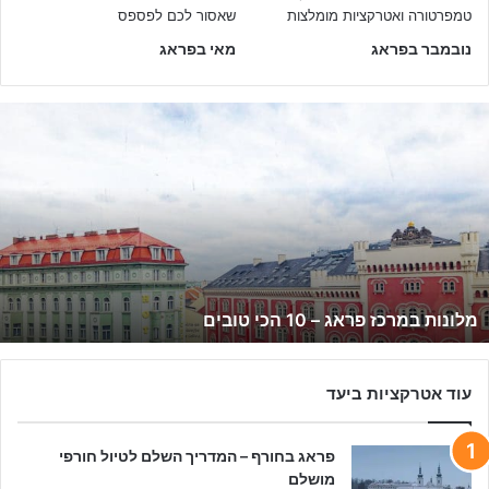
נובמבר בפראג
מאי בפראג
מ
ל
ו
נ
ו
ת
ב
מ
ר
מלונות במרכז פראג – 10 הכי טובים
כ
ז
פ
ר
עוד אטרקציות ביעד
א
ג
פראג בחורף – המדריך השלם לטיול חורפי
–
מושלם
1