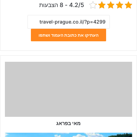
4.2/5 - 8 הצבעות
העתיקו את כתובת העמוד ושתפו
מ
א
י
ב
פ
ר
א
ג
מאי בפראג
ג