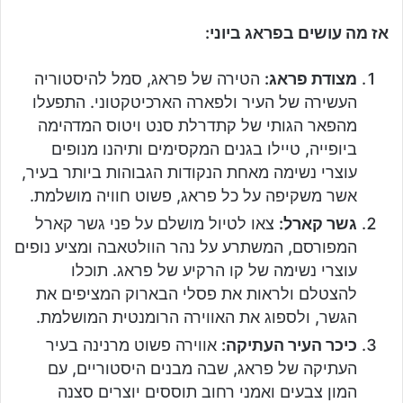
אז מה עושים בפראג ביוני:
מצודת פראג:
הטירה של פראג, סמל להיסטוריה
העשירה של העיר ולפארה הארכיטקטוני. התפעלו
מהפאר הגותי של קתדרלת סנט ויטוס המדהימה
ביופייה, טיילו בגנים המקסימים ותיהנו מנופים
עוצרי נשימה מאחת הנקודות הגבוהות ביותר בעיר,
אשר משקיפה על כל פראג, פשוט חוויה מושלמת.
גשר קארל:
צאו לטיול מושלם על פני גשר קארל
המפורסם, המשתרע על נהר הוולטאבה ומציע נופים
עוצרי נשימה של קו הרקיע של פראג. תוכלו
להצטלם ולראות את פסלי הבארוק המציפים את
הגשר, ולספוג את האווירה הרומנטית המושלמת.
כיכר העיר העתיקה:
אווירה פשוט מרנינה בעיר
העתיקה של פראג, שבה מבנים היסטוריים, עם
המון צבעים ואמני רחוב תוססים יוצרים סצנה