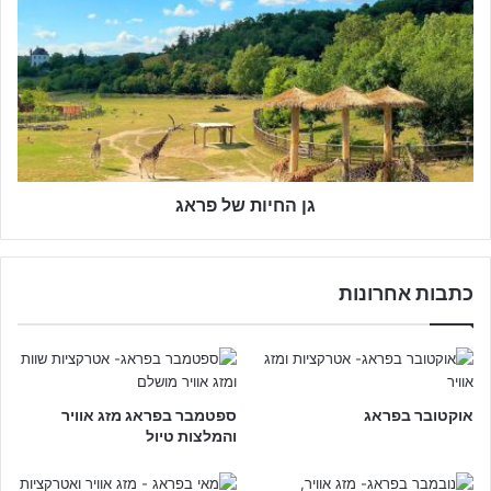
ן
ה
ח
י
ו
ת
ש
ל
פ
גן החיות של פראג
ר
א
ג
כתבות אחרונות
אוקטובר בפראג
ספטמבר בפראג מזג אוויר
והמלצות טיול