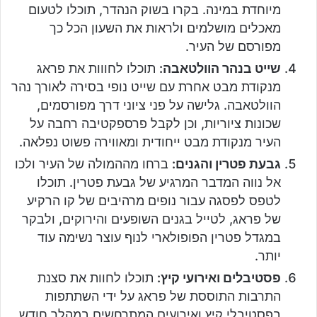
מיוחדת במינה. בקרו בשוק הנהדר, תוכלו לטעום
מאכלים מושלמים ולראות את השעון הכל כך
מפורסם של העיר.
שייט בנהר הוולטאבה:
תוכלו לחווות את פראג
מנקודת מבט אחרת עם שייט נופי בסירה לאורך נהר
הוולטאבה. גלישה על פני ציוני דרך מפורסמים,
שכונות ציוריות, וכן לקבל פרספקטיבה רחבה על
העיר מנקודת מבט ייחודית ומאווירה פשוט נפלאה.
גבעת פטרין והגנים:
ברחו מההמולה של העיר ולכו
אל נווה המדבר המרגיע של גבעת פטרין. תוכלו
לטפס לפסגה עבור נופים מרהיבים של קו הרקיע
של פראג, לטייל בגנים השופעים והירוקים, ולבקר
במגדל פטרין הפופולארי לנוף עוצר נשימה עוד
יותר.
פסטיבלים ואירועי קיץ:
תוכלו לחוות את סצנת
התרבות התוססת של פראג על ידי השתתפות
בפסטיבלי קיץ ואירועים המתרחשים במהלך חודש