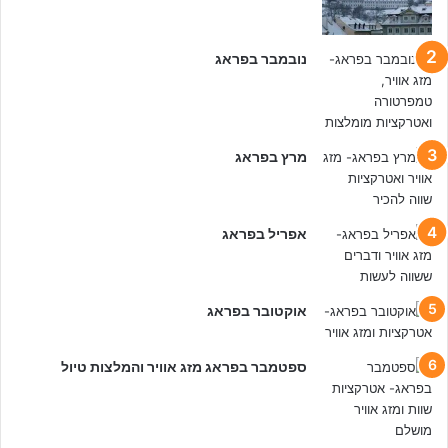
0
ה
כ
נובמבר בפראג
י
ט
ו
ב
מרץ בפראג
י
ם
אפריל בפראג
אוקטובר בפראג
ספטמבר בפראג מזג אוויר והמלצות טיול