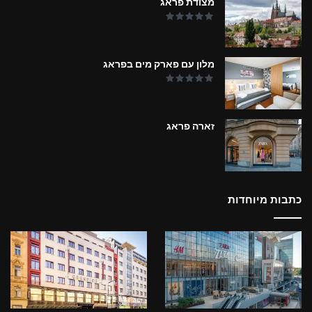
מצודת פראג
מלון עם פארק מים בפראג
זארה פראג
כתבות מיוחדות