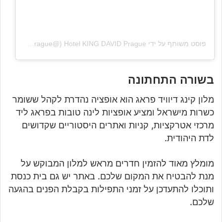
פוסט משותף על ידי ‏‎Hotel KING DAVID Prague‎‏ (@‏‎kingdavidhotelprague‎‏)
בשורה התחתונה
מלון קינג דיוויד פראג הוא אופציה נהדרת לקהל ששומר
כשרות מישראל ומציע אופציות לינה טובות בפראג ליד
מרכזי אטרקציות, קניות ואתרים היסטוריים שקדושים
לדת היהודית.
מומלץ מאוד להזמין חדרים מראש למלון המבוקש על
מנת להבטיח את המקום שלכם. באתר יש גם בית כנסת
ותוכלו להתעדכן על זמני התפילות בקבלת הפנים בהגעה
שלכם.