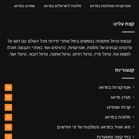
אטרקציות מומלצות בפראג
מלונות לישראלים בפראג
שופינג בפראג
קצת עלינו
קבוצת טרוול מתמחה בנופשים בחול ואתרי תיירות מכל העולם עם דגש על
עדכונים קבועים של מלונות, אטרקציות, כרטיסים ועוד באתרי הקבוצה תוכלו
למצוא את: טרוול פריז, טרוול רודוס, טרוול אתונה, טרוול דובאי, טיקלי ועוד.
קטגוריות
אטרקציות בפראג
16
מגזין פראג
12
קניות ושופינג
10
מלונות בפראג
10
מזג אוויר בפראג והמלצות על פי חודשים
10
בתי קפה ומסעדות
3