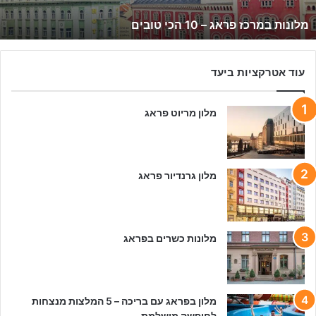
ר
מלונות במרכז פראג – 10 הכי טובים
כ
ז
פ
ר
עוד אטרקציות ביעד
א
ג
מלון מריוט פראג
–
1
0
ה
כ
מלון גרנדיור פראג
י
ט
ו
ב
מלונות כשרים בפראג
י
ם
מלון בפראג עם בריכה – 5 המלצות מנצחות
לחופשה מושלמת