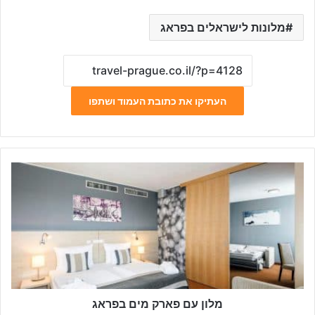
מלונות לישראלים בפראג
העתיקו את כתובת העמוד ושתפו
מ
ל
ו
ן
ע
ם
פ
א
ר
ק
מלון עם פארק מים בפראג