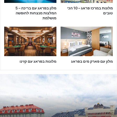
מלונות במרכז פראג – 10 הכי
מלון בפראג עם בריכה – 5
טובים
המלצות מנצחות לחופשה
מושלמת
מלון עם פארק מים בפראג
מלונות בפראג עם קזינו
מ
ל
ו
נ
ו
ת
ב
מ