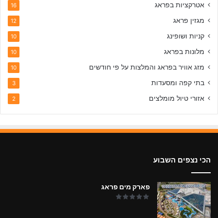
אטרקציות בפראג
–
16
1
מגזין פראג
12
0
ה
קניות ושופינג
10
כ
מלונות בפראג
10
י
ט
מזג אוויר בפראג והמלצות על פי חודשים
10
ו
בתי קפה ומסעדות
3
ב
י
אזורי טיול מומלצים
2
ם
הכי נצפים השבוע
פארק מים פראג