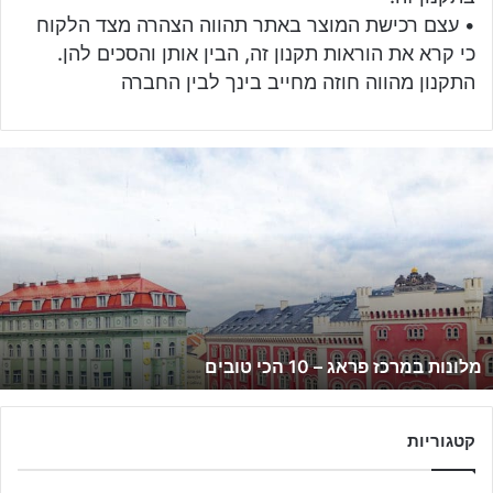
• עצם רכישת המוצר באתר תהווה הצהרה מצד הלקוח
כי קרא את הוראות תקנון זה, הבין אותן והסכים להן.
התקנון מהווה חוזה מחייב בינך לבין החברה
מ
ל
ו
נ
ו
ת
ב
מ
ר
מלונות במרכז פראג – 10 הכי טובים
כ
ז
פ
ר
קטגוריות
א
ג