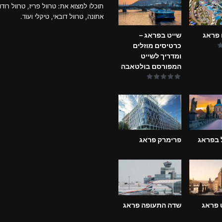
תוכלו למצוא את: טרוול פריז, טרוול רודו
אתונה, טרוול דובאי, טיקלי ועוד.
 פראג
שייט בפראג –
כרטיסים מוזלים
ומדריך לשייט
המפורסם בולטאבה
 בפראג
פרימרק פראג
ט פראג
שדה התעופה פראג