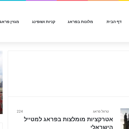
דף הבית
מלונות בפראג
קניות ושופינג
מגזין פראג
מ
ל
ו
נ
ו
ת
ב
מ
ר
כ
טרוול פראג
224
ז
אטרקציות מומלצות בפראג למטייל
פ
הישראלי
ר