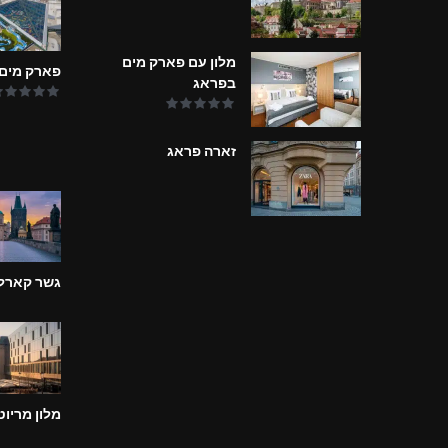
מלון עם פארק מים
פארק מים
בפראג
זארה פראג
גשר קארל
מלון מריו