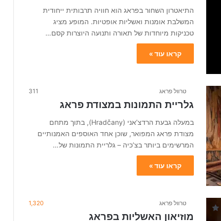
התיאטרון השחור בפראג הוא חוויה תרבותית ייחודית
המשלבת אומנות ואשליות אופטיות. המופע מציג
טכניקות מיוחדות של תאורה ותנועה היוצרות קסם…
קראו עוד »
טרוול פראג
311
גלריית התמונות במצודת פראג
במעלה גבעת הרדצ’אני (Hradčany), בתוך מתחם
מצודת פראג המפואר, שוכן אחד האוספים האמנותיים
המרשימים ביותר בצ’כיה – גלריית התמונות של…
קראו עוד »
טרוול פראג
1,320
מוזיאון האשליות בפראג