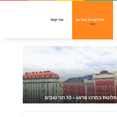
Sidebar
Switch skin
חפש עבור
אטרקציות בפראג
צור קשר
מלונות במרכז פראג – 10 הכי טובים