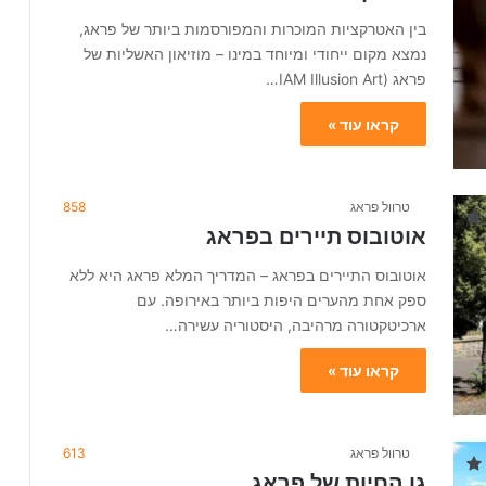
בין האטרקציות המוכרות והמפורסמות ביותר של פראג,
נמצא מקום ייחודי ומיוחד במינו – מוזיאון האשליות של
פראג (IAM Illusion Art…
קראו עוד »
טרוול פראג
858
אוטובוס תיירים בפראג
אוטובוס התיירים בפראג – המדריך המלא פראג היא ללא
ספק אחת מהערים היפות ביותר באירופה. עם
ארכיטקטורה מרהיבה, היסטוריה עשירה…
קראו עוד »
טרוול פראג
613
גן החיות של פראג