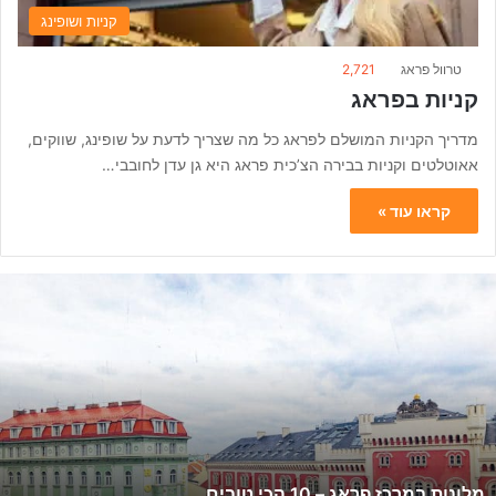
קניות ושופינג
טרוול פראג
2,721
קניות בפראג
מדריך הקניות המושלם לפראג כל מה שצריך לדעת על שופינג, שווקים,
אאוטלטים וקניות בבירה הצ’כית פראג היא גן עדן לחובבי…
קראו עוד »
מ
ל
ו
נ
ו
ת
ב
מ
ר
מלונות במרכז פראג – 10 הכי טובים
כ