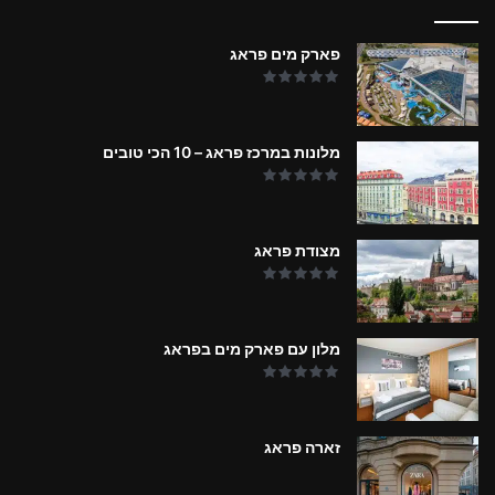
פארק מים פראג
מלונות במרכז פראג – 10 הכי טובים
מצודת פראג
מלון עם פארק מים בפראג
זארה פראג