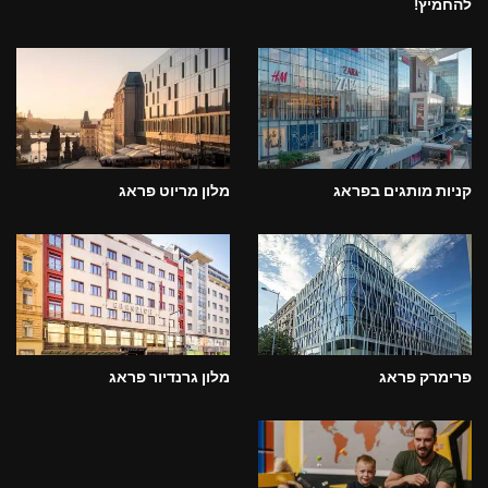
להחמיץ!
קניות מותגים בפראג
מלון מריוט פראג
פרימרק פראג
מלון גרנדיור פראג