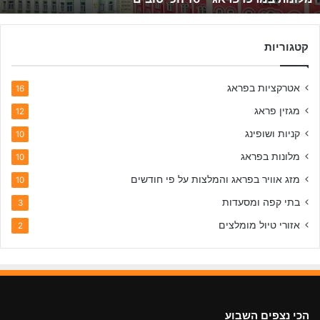
ז
פ
ר
קטגוריות
א
ג
אטרקציות בפראג
–
16
1
מגזין פראג
12
0
ה
קניות ושופינג
10
כ
מלונות בפראג
10
י
ט
מזג אוויר בפראג והמלצות על פי חודשים
10
ו
בתי קפה ומסעדות
3
ב
י
אזורי טיול מומלצים
2
ם
הכי נצפים השבוע